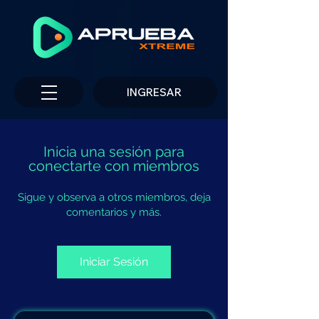
INGRESAR
Inicia una sesión para
conectarte con miembros
Sigue y observa a otros miembros, deja
comentarios y más.
Iniciar Sesión