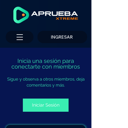
INGRESAR
Inicia una sesión para
conectarte con miembros
Sigue y observa a otros miembros, deja
comentarios y más.
Iniciar Sesión