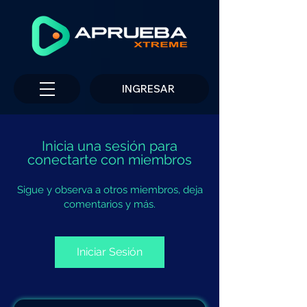
INGRESAR
Inicia una sesión para
conectarte con miembros
Sigue y observa a otros miembros, deja
comentarios y más.
Iniciar Sesión