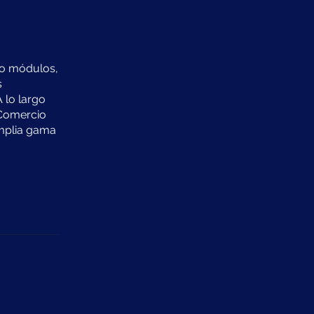
tro módulos,
s
 lo largo
 Comercio
amplia gama