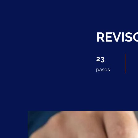
REVISO
23 pasos
23
pasos