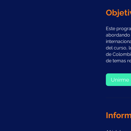
Objeti
Este progra
abordando a
internacion
del curso, 
de Colombia
de temas rel
Unirme 
Inform