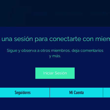
Cursos
Emisora Online
TV Online
ia una sesión para conectarte con mie
Sigue y observa a otros miembros, deja comentarios
y más.
Iniciar Sesión
Seguidores
Mi Cuenta