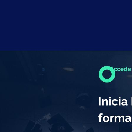
Accede 
Inici
forma