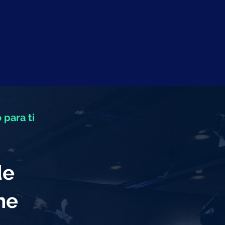
 para ti
de
eme