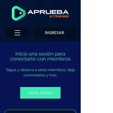
INGRESAR
Inicia una sesión para
conectarte con miembros
Sigue y observa a otros miembros, deja
comentarios y más.
Iniciar Sesión