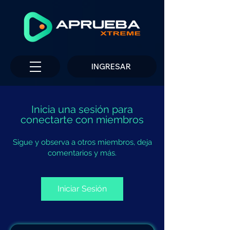
INGRESAR
Inicia una sesión para
conectarte con miembros
Sigue y observa a otros miembros, deja
comentarios y más.
Iniciar Sesión