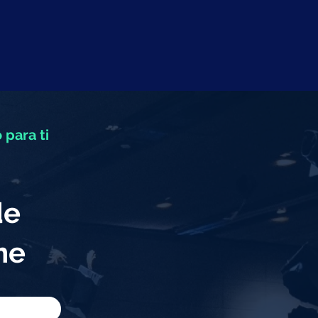
 para ti
de
eme