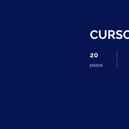
CURSO
20 pasos
20
pasos