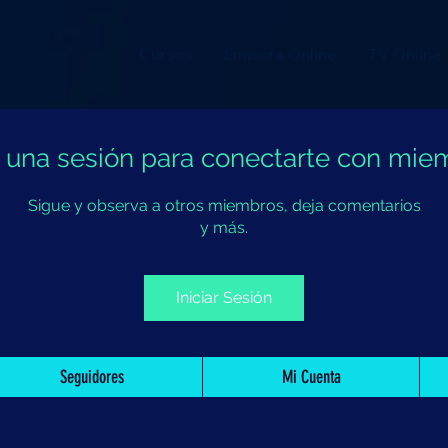
Cursos
Emisora Online
TV Online
ia una sesión para conectarte con mie
Sigue y observa a otros miembros, deja comentarios
y más.
Iniciar Sesión
Seguidores
Mi Cuenta