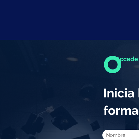
Accede 
Inici
forma