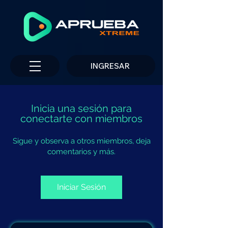
INGRESAR
Inicia una sesión para
conectarte con miembros
Sigue y observa a otros miembros, deja
comentarios y más.
Iniciar Sesión