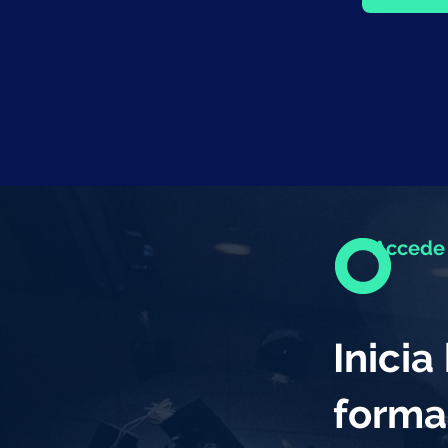
Accede 
Inici
forma