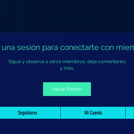
Cursos
Emisora Online
TV Online
ia una sesión para conectarte con mie
Sigue y observa a otros miembros, deja comentarios
y más.
Iniciar Sesión
Seguidores
Mi Cuenta