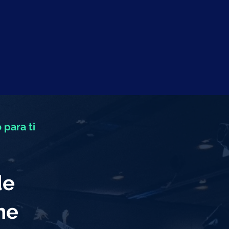
 para ti
de
eme