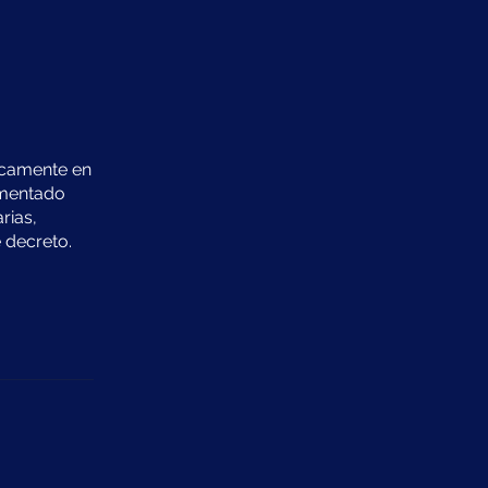
icamente en
amentado
rias,
 decreto.