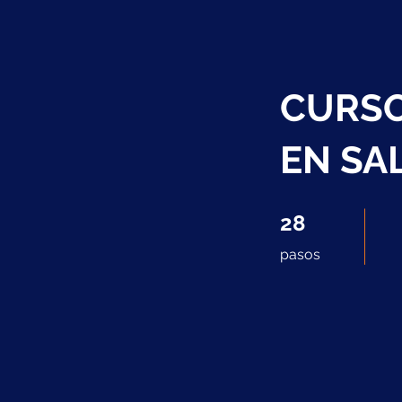
CURSO
EN SA
28 pasos
28
pasos